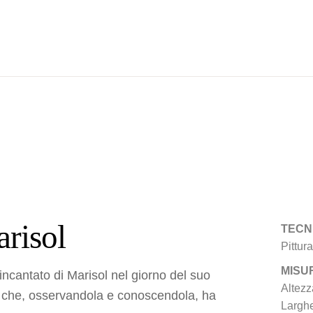
arisol
TECN
Pittur
MISU
incantato di Marisol nel giorno del suo
Altez
ta che, osservandola e conoscendola, ha
Largh