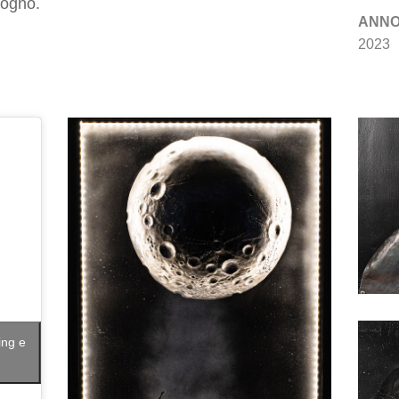
sogno.
ANN
2023
ing e